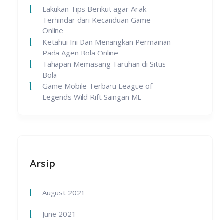
Lakukan Tips Berikut agar Anak
Terhindar dari Kecanduan Game
Online
Ketahui Ini Dan Menangkan Permainan
Pada Agen Bola Online
Tahapan Memasang Taruhan di Situs
Bola
Game Mobile Terbaru League of
Legends Wild Rift Saingan ML
Arsip
August 2021
June 2021