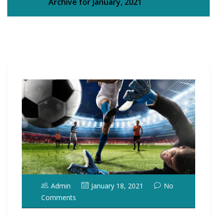
Archive for January, 2021
Admin
January 18, 2021
No
Comments