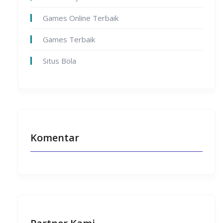
Games Online Terbaik
Games Terbaik
Situs Bola
Komentar