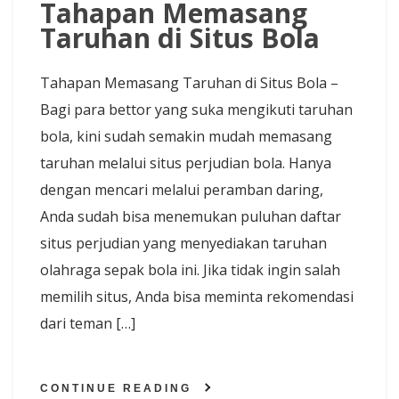
Tahapan Memasang
Taruhan di Situs Bola
Tahapan Memasang Taruhan di Situs Bola –
Bagi para bettor yang suka mengikuti taruhan
bola, kini sudah semakin mudah memasang
taruhan melalui situs perjudian bola. Hanya
dengan mencari melalui peramban daring,
Anda sudah bisa menemukan puluhan daftar
situs perjudian yang menyediakan taruhan
olahraga sepak bola ini. Jika tidak ingin salah
memilih situs, Anda bisa meminta rekomendasi
dari teman […]
CONTINUE READING