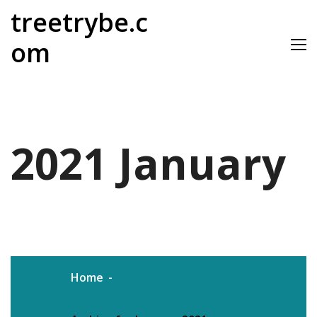
Skip
treetrybe.c
to
content
om
2021 January
Home