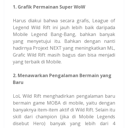
1. Grafik Permainan Super WoW
Harus diakui bahwa secara grafis, League of
Legend Wild Rift ini jauh lebih baik daripada
Mobile Legend Bang-Bang, bahkan banyak
yang menyetujui itu. Bahkan dengan nanti
hadirnya Projext NEXT yang meningkatkan ML,
Grafic Wild Rift masih bagus dan bisa menjadi
yang terbaik di Mobile.
2. Menawarkan Pengalaman Bermain yang
Baru
LoL Wild Rift menghadirkan pengalaman baru
bermain game MOBA di mobile, yaitu dengan
banyaknya item-item aktif di Wild Rift. Selain itu
skill dari champion (jika di Mobile Legends
disebut Hero) banyak yang lebih dari 4