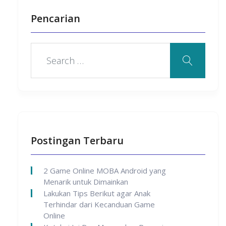
Pencarian
Postingan Terbaru
2 Game Online MOBA Android yang
Menarik untuk Dimainkan
Lakukan Tips Berikut agar Anak
Terhindar dari Kecanduan Game
Online