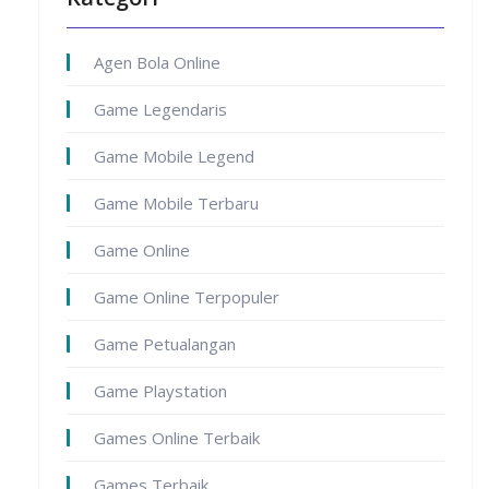
Agen Bola Online
Game Legendaris
Game Mobile Legend
Game Mobile Terbaru
Game Online
Game Online Terpopuler
Game Petualangan
Game Playstation
Games Online Terbaik
Games Terbaik