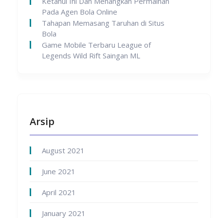
Ketahui Ini Dan Menangkan Permainan
Pada Agen Bola Online
Tahapan Memasang Taruhan di Situs
Bola
Game Mobile Terbaru League of
Legends Wild Rift Saingan ML
Arsip
August 2021
June 2021
April 2021
January 2021