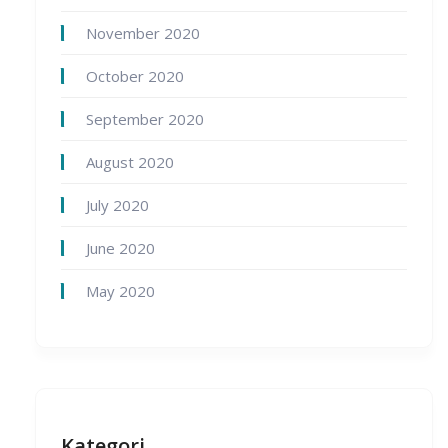
November 2020
October 2020
September 2020
August 2020
July 2020
June 2020
May 2020
Kategori