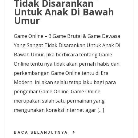
Tidak Disarankan
Untuk Anak Di Bawah
Umur
Game Online – 3 Game Brutal & Game Dewasa
Yang Sangat Tidak Disarankan Untuk Anak Di
Bawah Umur. Jika berbicara tentang Game
Online tentu nya tidak akan pernah habis dan
perkembangan Game Online tentu di Era
Modern ini akan selalu tetap laku bagi para
pengemar Game Online. Game Online
merupakan salah satu permainan yang
mengunakan koneksi internet agar […]
BACA SELANJUTNYA