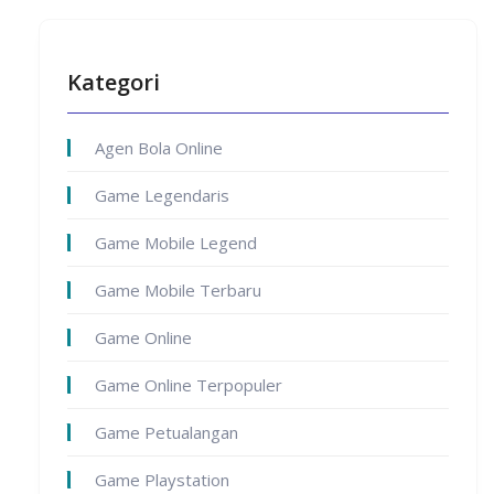
Kategori
Agen Bola Online
Game Legendaris
Game Mobile Legend
Game Mobile Terbaru
Game Online
Game Online Terpopuler
Game Petualangan
Game Playstation